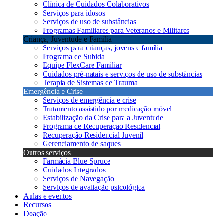
Clínica de Cuidados Colaborativos
Serviços para idosos
Serviços de uso de substâncias
Programas Familiares para Veteranos e Militares
Criança, Juventude e Família
Serviços para crianças, jovens e família
Programa de Subida
Equipe FlexCare Familiar
Cuidados pré-natais e serviços de uso de substâncias
Terapia de Sistemas de Trauma
Emergência e Crise
Serviços de emergência e crise
Tratamento assistido por medicação móvel
Estabilização da Crise para a Juventude
Programa de Recuperação Residencial
Recuperação Residencial Juvenil
Gerenciamento de saques
Outros serviços
Farmácia Blue Spruce
Cuidados Integrados
Serviços de Navegação
Serviços de avaliação psicológica
Aulas e eventos
Recursos
Doação