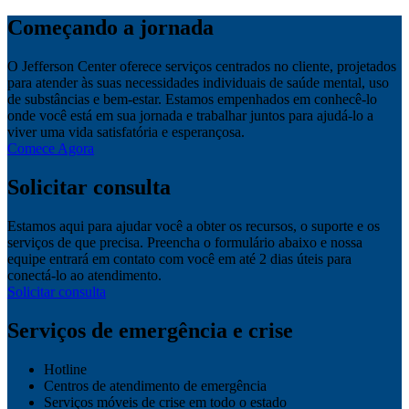
Começando a jornada
O Jefferson Center oferece serviços centrados no cliente, projetados
para atender às suas necessidades individuais de saúde mental, uso
de substâncias e bem-estar. Estamos empenhados em conhecê-lo
onde você está em sua jornada e trabalhar juntos para ajudá-lo a
viver uma vida satisfatória e esperançosa.
Comece Agora
Solicitar consulta
Estamos aqui para ajudar você a obter os recursos, o suporte e os
serviços de que precisa. Preencha o formulário abaixo e nossa
equipe entrará em contato com você em até 2 dias úteis para
conectá-lo ao atendimento.
Solicitar consulta
Serviços de emergência e crise
Hotline
Centros de atendimento de emergência
Serviços móveis de crise em todo o estado